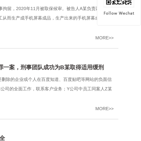
事拘留，2020年11月被取保候审。被告人A某负责两个车间
工从而生产成手机屏幕成品，生产出来的手机屏幕成品送往
MORE>>
罪一案，刑事团队成功为B某取得适用缓刑
收需要删除的企业或个人在百度知道、百度贴吧等网站的负面信
公司的全面工作，联系客户业务；Y公司中员工同案人Z某
MORE>>
全