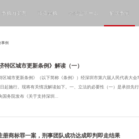
事務所案内
取扱業務
弁護士チーム
解決事例
決事例
济特区城市更新条例》解读（一）
特区城市更新条例》（以下简称《条例》）经深圳市第六届人民代表大会常务
3月1日起施行。现将有关情况解读如下。一、立法的必要性（一）是承担先行
国务院发布《关于支持深圳...
注册商标罪一案，刑事团队成功达成即判即走结果