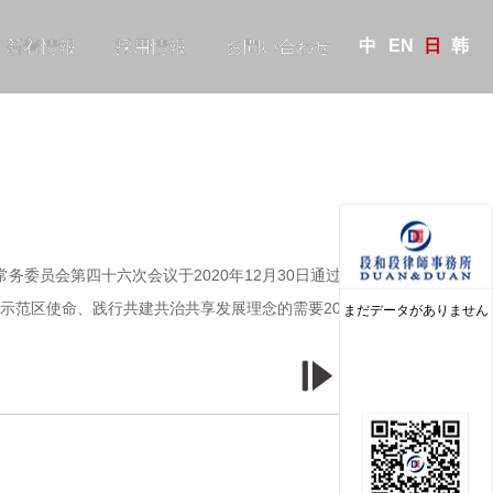
中
EN
日
韩
新着情報
採用情報
お問い合わせ
委员会第四十六次会议于2020年12月30日通过，自
示范区使命、践行共建共治共享发展理念的需要2019年8
まだデータがありません
MORE>>