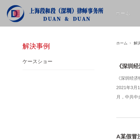
ホーム
解決事例
ホーム
解
解決事例
ケースショー
《深圳经
《深圳经济
2021年
月，中共中央
A某假冒