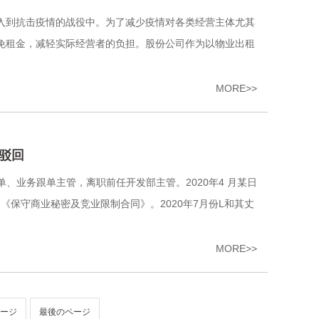
入到抗击疫情的战役中。为了减少疫情对各类经营主体尤其
免租金，减轻实际经营者的负担。股份公司作为以物业出租
MORE>>
驳回
单、业务跟单主管，离职前任开发部主管。2020年4 月某日
了《保守商业秘密及竞业限制合同》。2020年7月份L和其丈
MORE>>
ージ
最後のページ