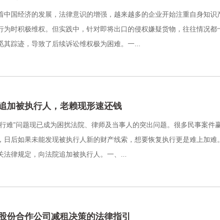
着中国经济的发展，法律意识的增强，越来越多的企业开始注重自身知识
行为时积极维权。但实践中，针对即将出口的侵权嫌疑货物，往往情况都
觅其踪迹，导致了后续诉讼维权极为困难。一...
追加被执行人，老赖现形速还钱
执行难”问题现已成为困扰法院、律师及当事人的突出问题。很多民事案件
，日后如果未能发现被执行人新的财产线索，想要恢复执行更是难上加难
关法律规定，向法院追加被执行人。一、...
股份合作公司减租决策的法律指引