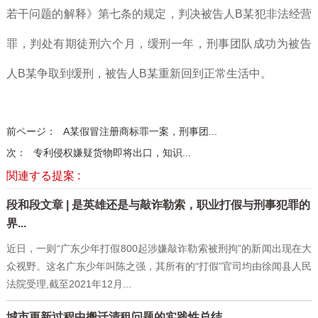
若干问题的解释》第七条的规定，判决被告人B某犯非法经营
罪，判处有期徒刑六个月，缓刑一年，刑事团队成功为被告
人B某争取到缓刑，被告人B某重新回到正常生活中。
前ページ：
A某假冒注册商标罪一案，刑事团...
次：
专利侵权嫌疑货物即将出口，知识...
関連する提案 :
段和段文章 | 是英雄还是与敲诈勒索，职业打假与刑事犯罪的
界...
近日，一则“广东少年打假800起涉嫌敲诈勒索被刑拘”的新闻出现在大
众视野。这名广东少年叫陈之强，其所有的“打假”官司均由徐闻县人民
法院受理,截至2021年12月...
城市更新过程中搬迁清租问题的实践性总结