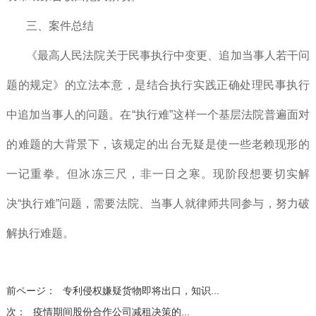
三、案件总结
《最高人民法院关于民事执行中变更、追加当事人若干问
题的规定》的立法本意，是结合执行实践正确处理民事执行
中追加当事人的问题。在“执行难”这样一个基层法院普遍面对
的难题的大背景下，该规定的出台无疑是使一些老赖现形的
一记重拳。但冰冻三尺，非一日之寒。现阶段想要切实解
决“执行难”问题，需要法院、当事人就律师共同参与，努力破
解执行难题。
前ページ：
专利侵权嫌疑货物即将出口，知识...
次：
疫情期间股份合作公司减租决策的...