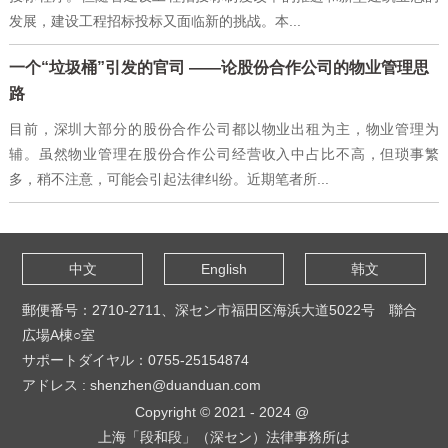
发展，建设工程招标投标又面临新的挑战。本...
一个“垃圾桶”引发的官司 ——论股份合作公司的物业管理思
路
目前，深圳大部分的股份合作公司都以物业出租为主，物业管理为
辅。虽然物业管理在股份合作公司经营收入中占比不高，但琐事繁
多，稍不注意，可能会引起法律纠纷。近期笔者所...
中文
English
韩文
郵便番号：2710-2711、深セン市福田区海浜大道5022号 聯合
広場A棟○室
サポートダイヤル：0755-25154874
アドレス : shenzhen@duanduan.com
Copyright © 2021 - 2024 @
上海「段和段」（深セン）法律事務所は