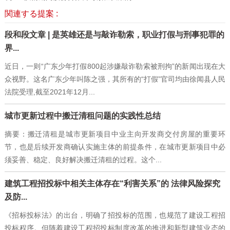
関連する提案 :
段和段文章 | 是英雄还是与敲诈勒索，职业打假与刑事犯罪的
界...
近日，一则“广东少年打假800起涉嫌敲诈勒索被刑拘”的新闻出现在大
众视野。这名广东少年叫陈之强，其所有的“打假”官司均由徐闻县人民
法院受理,截至2021年12月...
城市更新过程中搬迁清租问题的实践性总结
摘要：搬迁清租是城市更新项目中业主向开发商交付房屋的重要环
节，也是后续开发商确认实施主体的前提条件，在城市更新项目中必
须妥善、稳定、良好解决搬迁清租的过程。这个...
建筑工程招投标中相关主体存在“利害关系”的 法律风险探究
及防...
《招标投标法》的出台，明确了招投标的范围，也规范了建设工程招
投标程序。但随着建设工程招投标制度改革的推进和新型建筑业态的