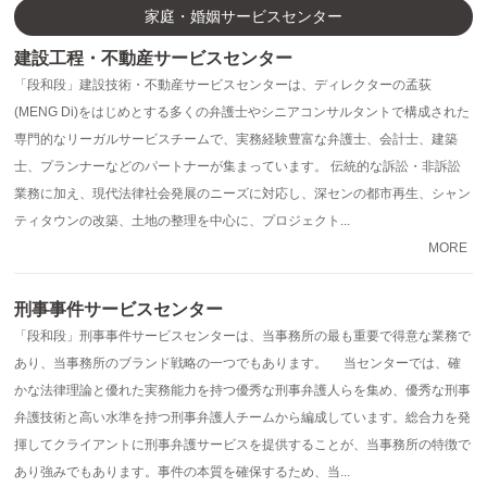
家庭・婚姻サービスセンター
建設工程・不動産サービスセンター
「段和段」建設技術・不動産サービスセンターは、ディレクターの孟荻
(MENG Di)をはじめとする多くの弁護士やシニアコンサルタントで構成された
専門的なリーガルサービスチームで、実務経験豊富な弁護士、会計士、建築
士、プランナーなどのパートナーが集まっています。 伝統的な訴訟・非訴訟
業務に加え、現代法律社会発展のニーズに対応し、深センの都市再生、シャン
ティタウンの改築、土地の整理を中心に、プロジェクト...
MORE
刑事事件サービスセンター
「段和段」刑事事件サービスセンターは、当事務所の最も重要で得意な業務で
あり、当事務所のブランド戦略の一つでもあります。 当センターでは、確
かな法律理論と優れた実務能力を持つ優秀な刑事弁護人らを集め、優秀な刑事
弁護技術と高い水準を持つ刑事弁護人チームから編成しています。総合力を発
揮してクライアントに刑事弁護サービスを提供することが、当事務所の特徴で
あり強みでもあります。事件の本質を確保するため、当...