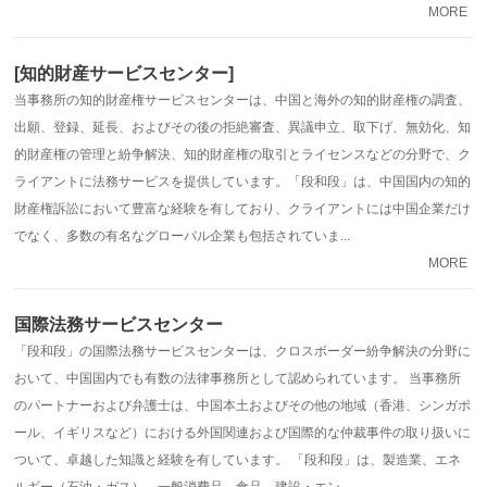
MORE
[知的財産サービスセンター]
当事務所の知的財産権サービスセンターは、中国と海外の知的財産権の調査、
出願、登録、延長、およびその後の拒絶審査、異議申立、取下げ、無効化、知
的財産権の管理と紛争解決、知的財産権の取引とライセンスなどの分野で、ク
ライアントに法務サービスを提供しています。「段和段」は、中国国内の知的
財産権訴訟において豊富な経験を有しており、クライアントには中国企業だけ
でなく、多数の有名なグローバル企業も包括されていま...
MORE
国際法務サービスセンター
「段和段」の国際法務サービスセンターは、クロスボーダー紛争解決の分野に
おいて、中国国内でも有数の法律事務所として認められています。 当事務所
のパートナーおよび弁護士は、中国本土およびその他の地域（香港、シンガポ
ール、イギリスなど）における外国関連および国際的な仲裁事件の取り扱いに
ついて、卓越した知識と経験を有しています。 「段和段」は、製造業、エネ
ルギー（石油・ガス）、一般消費品、食品、建設・エン...