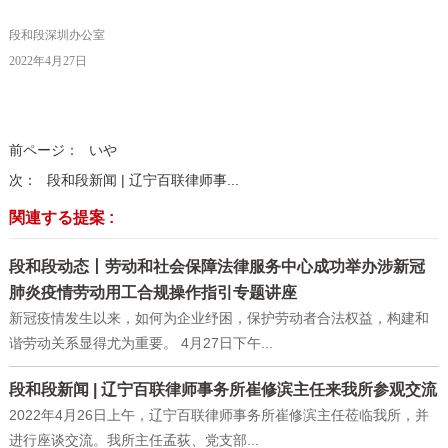
段和段深圳办公室
2022年4月27日
前ページ：
いや
次：
段和段新闻 | 辽宁百联律师事...
関連する提案 :
段和段动态丨劳动和社会保障法律服务中心成功举办涉新冠
肺炎疫情劳动用工合规操作指引专题讲座
新冠疫情发生以来，如何为企业纾困，保护劳动者合法权益，构建和
谐劳动关系显得尤为重要。 4月27日下午...
段和段新闻 | 辽宁百联律师事务所崔修滨主任来我所参观交流
2022年4月26日上午，辽宁百联律师事务所崔修滨主任莅临我所，并
进行座谈交流。我所主任孟荻、党支部...