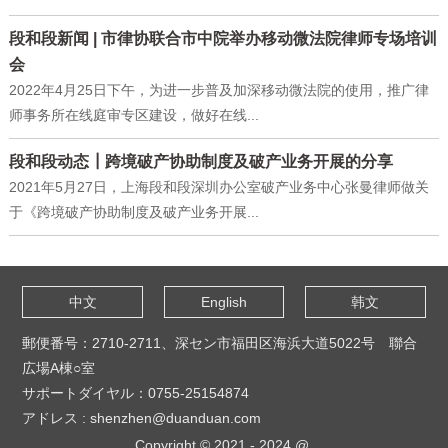
段和段新闻 | 市律协联合市中院举办移动微法院律师专场培训
会
2022年4月25日下午，为进一步普及加深移动微法院的使用，推广律
师事务所在线庭审专区建设，做好在线...
段和段动态┃跨境破产协助制度及破产业务开展的分享
2021年5月27日，上海段和段深圳办公室破产业务中心张曼律师做关
于《跨境破产协助制度及破产业务开展...
中文
English
韩文
郵便番号：2710-2711、深セン市福田区海浜大道5022号 聯合
広場A棟○室
サポートダイヤル：0755-25154874
アドレス : shenzhen@duanduan.com
Copyright © 2021 - 2024 @