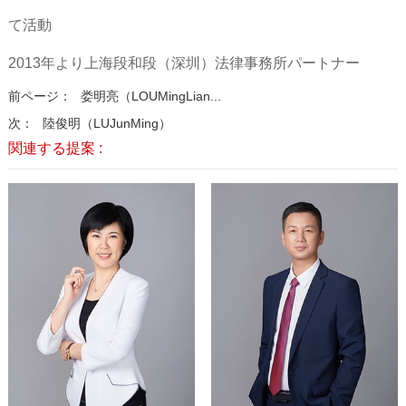
て活動
2013年より上海段和段（深圳）法律事務所パートナー
前ページ：
娄明亮（LOUMingLian...
次：
陸俊明（LUJunMing）
関連する提案 :