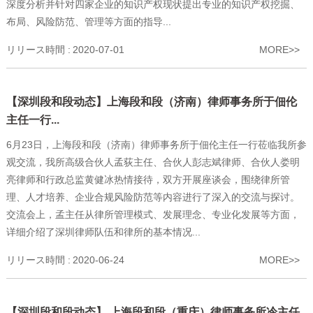
深度分析并针对四家企业的知识产权现状提出专业的知识产权挖掘、
布局、风险防范、管理等方面的指导...
リリース時間 :
2020-07-01
MORE>>
【深圳段和段动态】上海段和段（济南）律师事务所于佃伦
主任一行...
6月23日，上海段和段（济南）律师事务所于佃伦主任一行莅临我所参
观交流，我所高级合伙人孟荻主任、合伙人彭志斌律师、合伙人娄明
亮律师和行政总监黄健冰热情接待，双方开展座谈会，围绕律所管
理、人才培养、企业合规风险防范等内容进行了深入的交流与探讨。
交流会上，孟主任从律所管理模式、发展理念、专业化发展等方面，
详细介绍了深圳律师队伍和律所的基本情况...
リリース時間 :
2020-06-24
MORE>>
【深圳段和段动态】 上海段和段（重庆）律师事务所冷主任