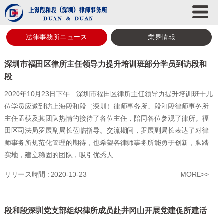
法律事務所ニュース
業界情報
深圳市福田区律所主任领导力提升培训班部分学员到访段和
段
2020年10月23日下午，深圳市福田区律所主任领导力提升培训班十几
位学员应邀到访上海段和段（深圳）律师事务所。段和段律师事务所
主任孟荻及其团队热情的接待了各位主任，陪同各位参观了律所。福
田区司法局罗展副局长莅临指导。交流期间，罗展副局长表达了对律
师事务所规范化管理的期待，也希望各律师事务所能勇于创新，脚踏
实地，建立稳固的团队，吸引优秀人...
リリース時間 :
2020-10-23
MORE>>
段和段深圳党支部组织律所成员赴井冈山开展党建促所建活