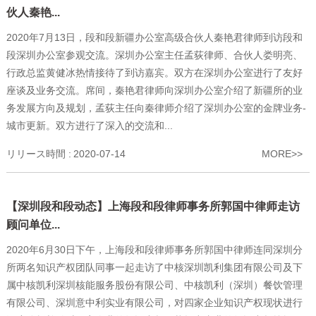
伙人秦艳...
2020年7月13日，段和段新疆办公室高级合伙人秦艳君律师到访段和
段深圳办公室参观交流。深圳办公室主任孟荻律师、合伙人娄明亮、
行政总监黄健冰热情接待了到访嘉宾。双方在深圳办公室进行了友好
座谈及业务交流。席间，秦艳君律师向深圳办公室介绍了新疆所的业
务发展方向及规划，孟荻主任向秦律师介绍了深圳办公室的金牌业务-
城市更新。双方进行了深入的交流和...
リリース時間 :
2020-07-14
MORE>>
【深圳段和段动态】上海段和段律师事务所郭国中律师走访
顾问单位...
2020年6月30日下午，上海段和段律师事务所郭国中律师连同深圳分
所两名知识产权团队同事一起走访了中核深圳凯利集团有限公司及下
属中核凯利深圳核能服务股份有限公司、中核凯利（深圳）餐饮管理
有限公司、深圳意中利实业有限公司，对四家企业知识产权现状进行