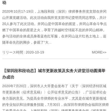
动
2020年10月17-19日，上海段和段（深圳）律师事务所党支部在井冈
山开展党建活动。此次活动由我所党支部书记娄明亮同志带队，共计
20人参与了此次活动。井冈山是中国革命的摇篮，井冈山革命斗争点
燃了中国革命的星星之火，孕育了跨越时空绵延不息的井冈山精神。
参与活动的全体成员身着蓝色红军服，在井冈山这片红色土地上，追
随革命先烈的脚步，参观了“大...
リリース時間 :
2020-10-19
MORE>>
【深圳段和段动态】城市更新政策及实务大讲堂活动圆满举
办成功
2020年7月20日，深圳市人大常委会发布了《关于〈深圳经济特区城
市更新条例（征求意见稿）〉公开征求意见的公告》，广泛征求社会
各方面的意见。为提高全市律师的专业水平，尤其是在城市更新领域
的专业知识和法律服务技能，7月30日，由深圳市律师协会福田区律师
工作委员会主办，上海段和段（深圳）律师事务所承办的《城市更新