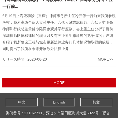
一行前...
6月19日上海段和段（重庆）律师事务所主任冷开伟一行前来我所参观
考察，我所高级合伙人孟荻主任、合伙人彭志斌律师、合伙人娄明亮
律师和行政总监黄健冰陪同参观并举行座谈。会上孟主任分析了目前
深圳律师队伍和律所的现状以及有关业界生态环境的竞争情况；详细
介绍了我所建设工程与城市更新法律业务的具体情况和取得的成绩，
同时提出了我所在未来开展涉外法律业务...
リリース時間 :
2020-06-20
MORE>>
中文
English
韩文
郵便番号：2710-2711、深セン市福田区海浜大道5022号 聯合