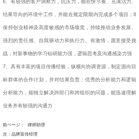
6、有较强的客户洞察力，抗压力，能在快节奏、充满活力、
结果导向的环境中工作，并能在规定限期内完成多个项目；8
保持创业精神及高度敏感的市场嗅觉，持续推动业务发展。
强烈的责任感、自我驱动力和执行力。有激情，愿意接受挑
战，对新事物的学习钻研能力强，逻辑思考及沟通感染力强
7、具有丰富的项目传播经验，纵横向协调资源，制定面向目
标群体的合作计划，并对结果负责；优秀的分析能力和逻辑
分析能力，能独立解决跨部门和跨组织的问题，能迅速理解
业务并有较强的沟通力
前ページ：
律师助理
次：
品牌宣传经理