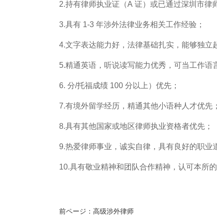
2.持有律师执业证（A 证）或已通过深圳市
3.具有 1-3 年涉外法律业务相关工作经验；
4.文字表达能力好，法律基础扎实，能够独
5.精通英语，听说读写能力优秀，可当工作
6. 分/托福成绩 100 分以上）优先；
7.有境外留学经历，精通其他小语种人才优先
8.具有其他国家或地区律师执业资格者优先；
9.热爱律师事业，诚实自律，具有良好的职
10.具有敬业精神和团队合作精神，认可本所
前ページ：
高级涉外律师