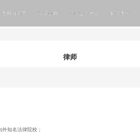
事務所案内
取扱業務
弁護士チーム
解決事例
律师
内外知名法律院校；